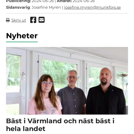
Publicering:
2024-06-26 |
Ändrat:
2024-06-26
Sidansvarig
: Josefine Myrén |
josefine.myren@munkfors.se
Dela via Facebook
Dela via mail
Skriv ut
Nyheter
Bäst i Värmland och näst bäst i
hela landet