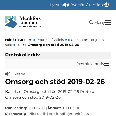
Lyssna
Översätt/translate
Öppna sökru
Meny
Här är du:
Hem
»
Protokoll/Kallelser
»
Utskott omsorg och
stöd
»
2019
»
Omsorg och stöd 2019-02-26
Protokollarkiv
Protokoll arkiv
Lyssna
Omsorg och stöd 2019-02-26
Kallelse - Omsorg och stöd 2019-02-26
Protokoll -
Omsorg och stöd 2019-02-26
Publicering:
2019-02-19 |
Ändrat:
2019-03-01
Sidansvarig
: Erik Lundh |
erik.lundh@munkfors.se