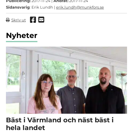
Publicering:
2017-11-24 |
Ändrat:
2017-11-24
Sidansvarig
: Erik Lundh |
erik.lundh@munkfors.se
Dela via Facebook
Dela via mail
Skriv ut
Nyheter
Bäst i Värmland och näst bäst i
hela landet