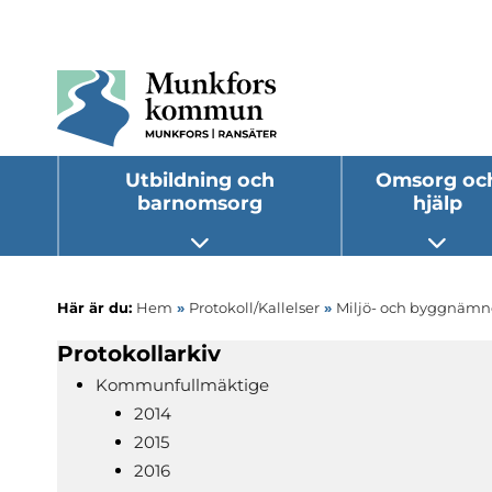
Utbildning och
Omsorg oc
barnomsorg
hjälp
Öppna undermeny
Öppna
Här är du:
Hem
»
Protokoll/Kallelser
»
Miljö- och byggnäm
Protokollarkiv
Kommunfullmäktige
2014
2015
2016