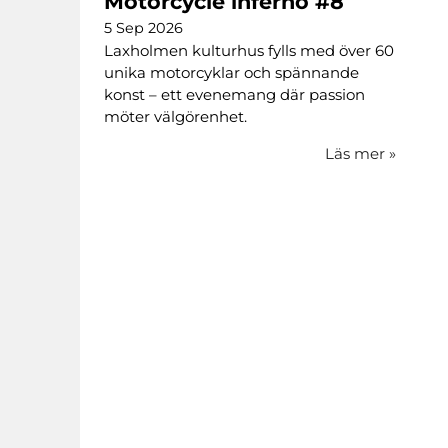
Motorcycle inferno #8
5 Sep 2026
Laxholmen kulturhus fylls med över 60
unika motorcyklar och spännande
konst – ett evenemang där passion
möter välgörenhet.
Läs mer
»