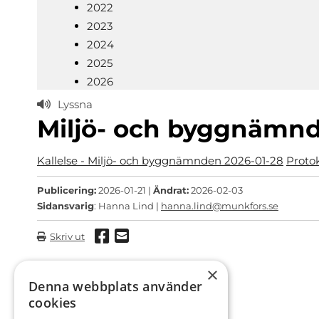
2022
2023
2024
2025
2026
Lyssna
Miljö- och byggnämnd
Kallelse - Miljö- och byggnämnden 2026-01-28
Proto
Publicering:
2026-01-21 |
Ändrat:
2026-02-03
Sidansvarig
: Hanna Lind |
hanna.lind@munkfors.se
Dela via Facebook
Dela via mail
Skriv ut
×
Denna webbplats använder
cookies