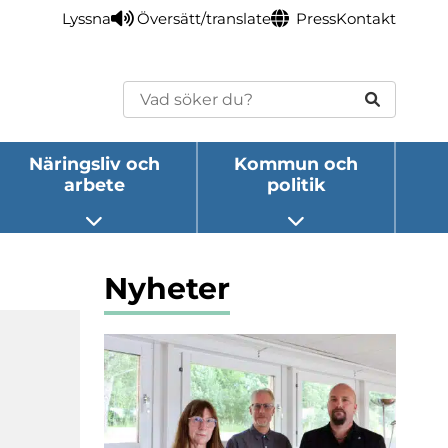
Lyssna
Översätt/translate
Press
Kontakt
Sök
Näringsliv och
Kommun och
arbete
politik
eny
Öppna undermeny
Öppna undermeny
Nyheter