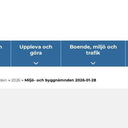
h
Uppleva och
Boende, miljö och
göra
trafik
 undermeny
Öppna undermeny
Öppna underm
nden
»
2026
»
Miljö- och byggnämnden 2026-01-28