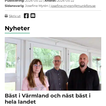
Publicering:
2024-05-22 |
Ändrat:
2024-05-22
Sidansvarig
: Josefine Myrén |
josefine.myren@munkfors.se
Dela via Facebook
Dela via mail
Skriv ut
Nyheter
Bäst i Värmland och näst bäst i
hela landet