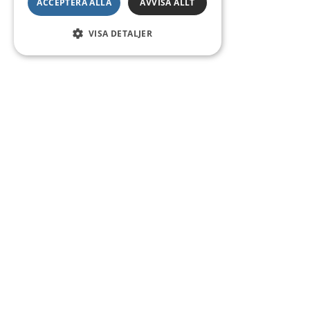
ACCEPTERA ALLA
AVVISA ALLT
VISA DETALJER
Kontakt
Smedsgatan 16
684 30 Munkfors
Telefon:
0563-54 10 00