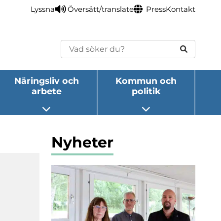
Lyssna
Översätt/translate
Press
Kontakt
Sök
Näringsliv och
Kommun och
arbete
politik
eny
Öppna undermeny
Öppna undermeny
Nyheter