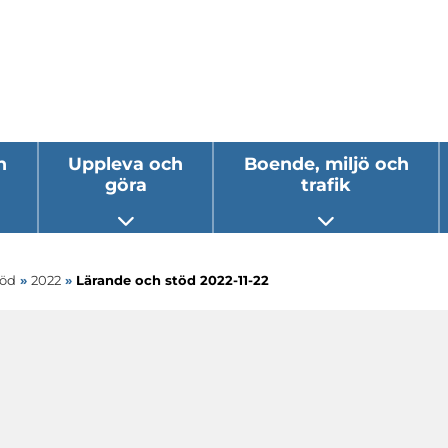
h
Uppleva och
Boende, miljö och
göra
trafik
 undermeny
Öppna undermeny
Öppna underm
töd
»
2022
»
Lärande och stöd 2022-11-22