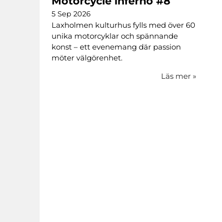
Motorcycle inferno #8
5 Sep 2026
Laxholmen kulturhus fylls med över 60
unika motorcyklar och spännande
konst – ett evenemang där passion
möter välgörenhet.
Läs mer
»