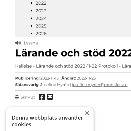
2022
2023
2024
2025
2026
Lyssna
Lärande och stöd 2022
Kallelse - Lärande och stöd 2022-11-22
Protokoll - Lär
Publicering:
2022-11-15 |
Ändrat:
2022-11-25
Sidansvarig
: Josefine Myrén |
josefine.myren@munkfors.se
Dela via Facebook
Dela via mail
Skriv ut
×
Denna webbplats använder
cookies