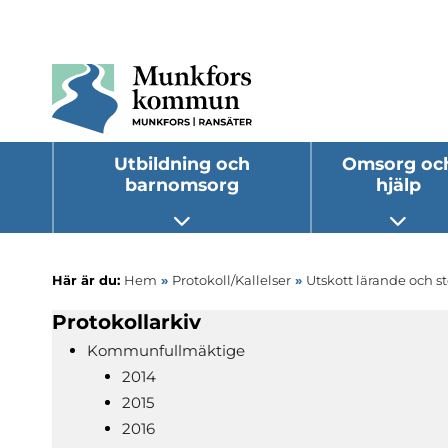
Utbildning och
Omsorg oc
barnomsorg
hjälp
Öppna undermeny
Öppna
Här är du:
Hem
»
Protokoll/Kallelser
»
Utskott lärande och s
Protokollarkiv
Kommunfullmäktige
2014
2015
2016