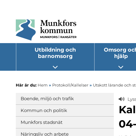
Utbildning och
Omsorg oc
barnomsorg
hjälp
Öppna undermeny
Öppna
Här är du:
Hem
»
Protokoll/Kallelser
»
Utskott lärande och s
Boende, miljö och trafik
Lys
Kal
Kommun och politik
04
Munkfors stadsnät
Näringsliv och arbete