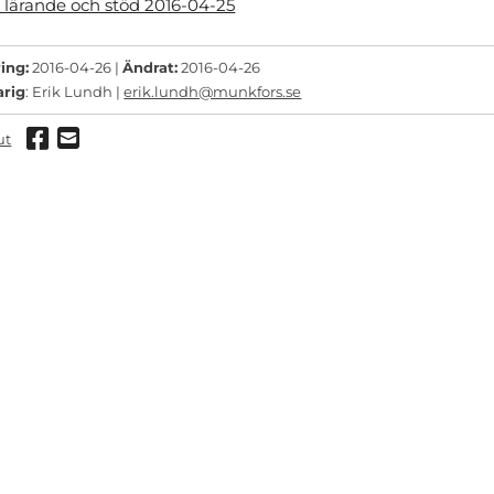
e lärande och stöd 2016-04-25
ing:
2016-04-26 |
Ändrat:
2016-04-26
arig
: Erik Lundh |
erik.lundh@munkfors.se
Dela via Facebook
Dela via mail
ut