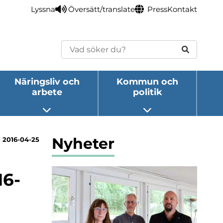
Lyssna
Översätt/translate
Press
Kontakt
Sök
Näringsliv och
Kommun och
arbete
politik
eny
Öppna undermeny
Öppna undermeny
Nyheter
d 2016-04-25
16-