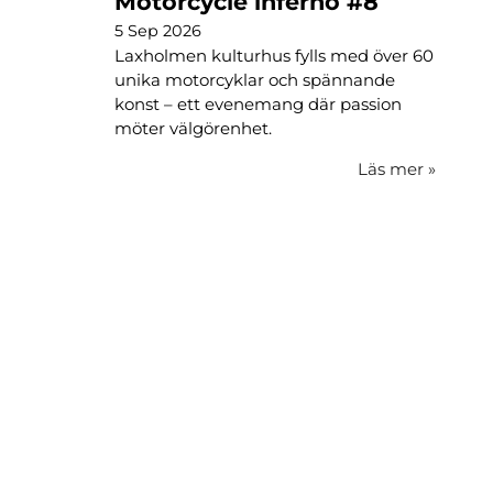
Motorcycle inferno #8
5 Sep 2026
Laxholmen kulturhus fylls med över 60
unika motorcyklar och spännande
konst – ett evenemang där passion
möter välgörenhet.
Läs mer
»