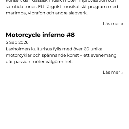
konsert där klassisk musik möter improvisation och
samtida toner. Ett färgrikt musikaliskt program med
marimba, vibrafon och andra slagverk.
Läs mer
»
Motorcycle inferno #8
5 Sep 2026
Laxholmen kulturhus fylls med över 60 unika
motorcyklar och spännande konst – ett evenemang
där passion möter välgörenhet.
Läs mer
»