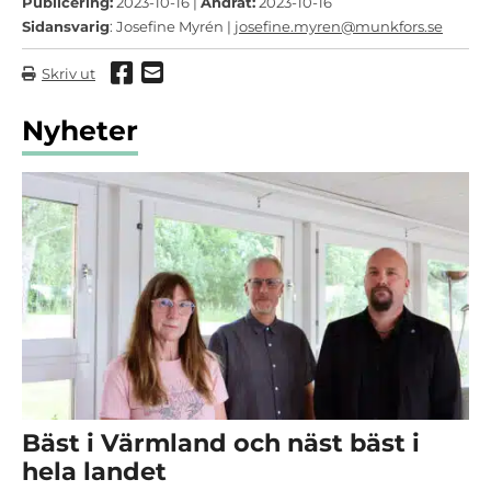
Publicering:
2023-10-16 |
Ändrat:
2023-10-16
Sidansvarig
: Josefine Myrén |
josefine.myren@munkfors.se
Dela via Facebook
Dela via mail
Skriv ut
Nyheter
Bäst i Värmland och näst bäst i
hela landet