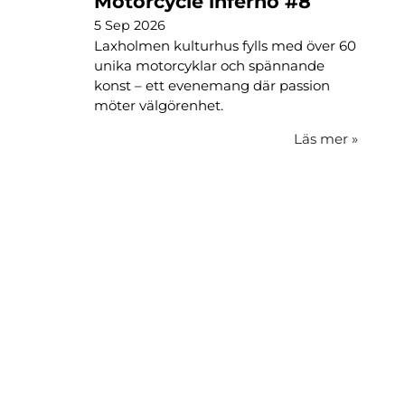
Motorcycle inferno #8
5 Sep 2026
Laxholmen kulturhus fylls med över 60
unika motorcyklar och spännande
konst – ett evenemang där passion
möter välgörenhet.
Läs mer
»