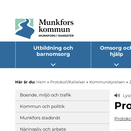
Utbildning och
Omsorg oc
barnomsorg
hjälp
Öppna undermeny
Öppna
Här är du:
Hem
»
Protokoll/Kallelser
»
Kommunstyrelsen
»
Boende, miljö och trafik
Lys
Pro
Kommun och politik
Munkfors stadsnät
Protoko
Näringsliv och arbete