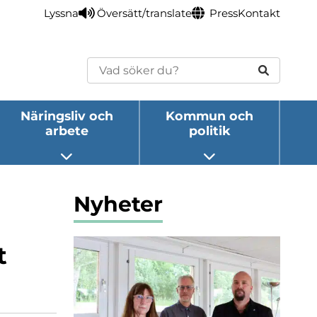
Lyssna
Översätt/translate
Press
Kontakt
Sök
Näringsliv och
Kommun och
arbete
politik
eny
Öppna undermeny
Öppna undermeny
Nyheter
t