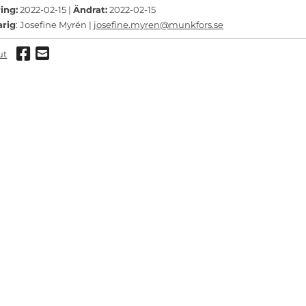
ing:
2022-02-15 |
Ändrat:
2022-02-15
arig
: Josefine Myrén |
josefine.myren@munkfors.se
Dela via Facebook
Dela via mail
ut