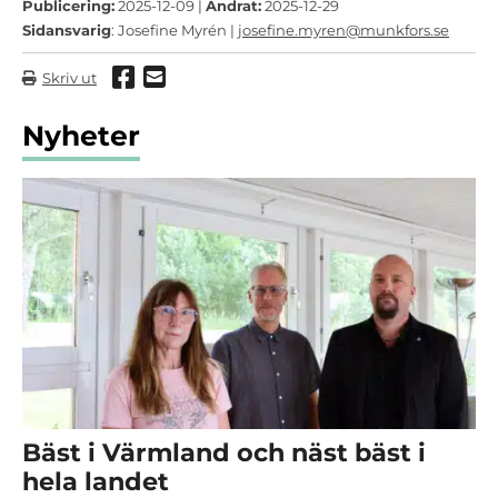
Publicering:
2025-12-09 |
Ändrat:
2025-12-29
Sidansvarig
: Josefine Myrén |
josefine.myren@munkfors.se
Dela via Facebook
Dela via mail
Skriv ut
Nyheter
Bäst i Värmland och näst bäst i
hela landet