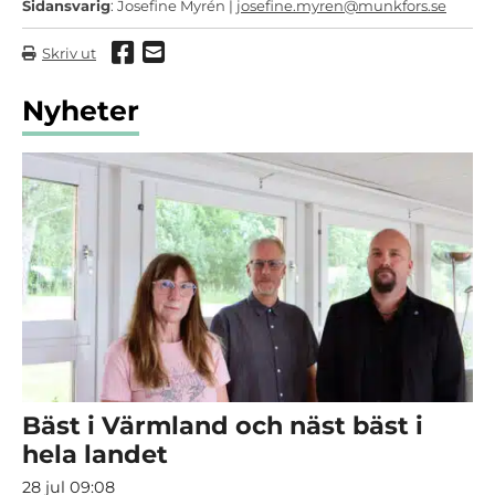
Sidansvarig
: Josefine Myrén |
josefine.myren@munkfors.se
Dela via Facebook
Dela via mail
Skriv ut
Nyheter
Bäst i Värmland och näst bäst i
hela landet
28 jul 09:08