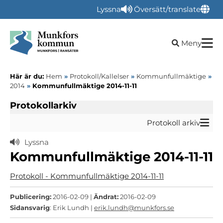
Lyssna
Översätt/translate
Öppna sökru
Meny
Här är du:
Hem
»
Protokoll/Kallelser
»
Kommunfullmäktige
»
2014
»
Kommunfullmäktige 2014-11-11
Protokollarkiv
Protokoll arkiv
Lyssna
Kommunfullmäktige 2014-11-11
Protokoll - Kommunfullmäktige 2014-11-11
Publicering:
2016-02-09 |
Ändrat:
2016-02-09
Sidansvarig
: Erik Lundh |
erik.lundh@munkfors.se