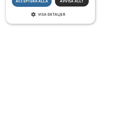
ACCEPTERA ALLA
AVVISA ALLT
VISA DETALJER
Kontakt
Smedsgatan 16
684 30 Munkfors
Telefon:
0563-54 10 00