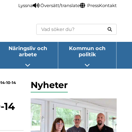
Lyssna
Översätt/translate
Press
Kontakt
Sök
Näringsliv och
Kommun och
arbete
politik
eny
Öppna undermeny
Öppna undermeny
Nyheter
4-10-14
-14