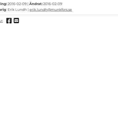
ing:
2016-02-09 |
Ändrat:
2016-02-09
arig
: Erik Lundh |
erik.lundh@munkfors.se
Dela via Facebook
Dela via mail
ut