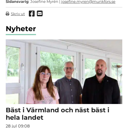
Sidansvarig
: Josefine Myrén |
josefine.myren@munkfors.se
Dela via Facebook
Dela via mail
Skriv ut
Nyheter
Bäst i Värmland och näst bäst i
hela landet
28 jul 09:08