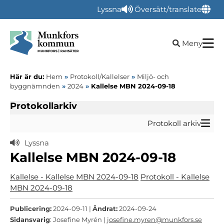
Lyssna
Översätt/translate
Öppna sökru
Meny
Här är du:
Hem
»
Protokoll/Kallelser
»
Miljö- och
byggnämnden
»
2024
»
Kallelse MBN 2024-09-18
Protokollarkiv
Protokoll arkiv
Lyssna
Kallelse MBN 2024-09-18
Kallelse - Kallelse MBN 2024-09-18
Protokoll - Kallelse
MBN 2024-09-18
Publicering:
2024-09-11 |
Ändrat:
2024-09-24
Sidansvarig
: Josefine Myrén |
josefine.myren@munkfors.se