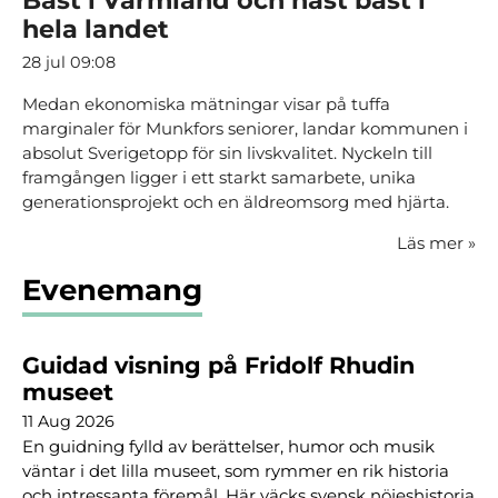
Bäst i Värmland och näst bäst i
hela landet
28 jul 09:08
Medan ekonomiska mätningar visar på tuffa
marginaler för Munkfors seniorer, landar kommunen i
absolut Sverigetopp för sin livskvalitet. Nyckeln till
framgången ligger i ett starkt samarbete, unika
generationsprojekt och en äldreomsorg med hjärta.
Läs mer
»
Evenemang
Guidad visning på Fridolf Rhudin
museet
11 Aug 2026
En guidning fylld av berättelser, humor och musik
väntar i det lilla museet, som rymmer en rik historia
och intressanta föremål. Här väcks svensk nöjeshistoria