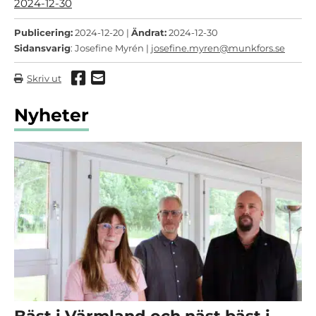
2024-12-30
Publicering:
2024-12-20 |
Ändrat:
2024-12-30
Sidansvarig
: Josefine Myrén |
josefine.myren@munkfors.se
Dela via Facebook
Dela via mail
Skriv ut
Nyheter