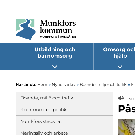
Utbildning och
Omsorg oc
barnomsorg
hjälp
Öppna undermeny
Öppna
Här är du:
Hem
»
Nyhetsarkiv
»
Boende, miljö och trafik
»
Fi
Boende, miljö och trafik
Lys
På
Kommun och politik
Munkfors stadsnät
Näringsliv och arbete