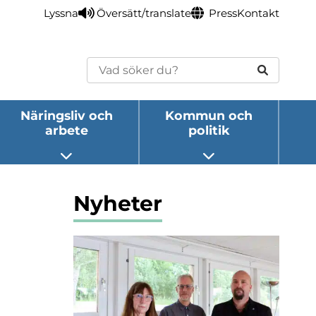
Lyssna
Översätt/translate
Press
Kontakt
Sök
Näringsliv och
Kommun och
arbete
politik
eny
Öppna undermeny
Öppna undermeny
Nyheter