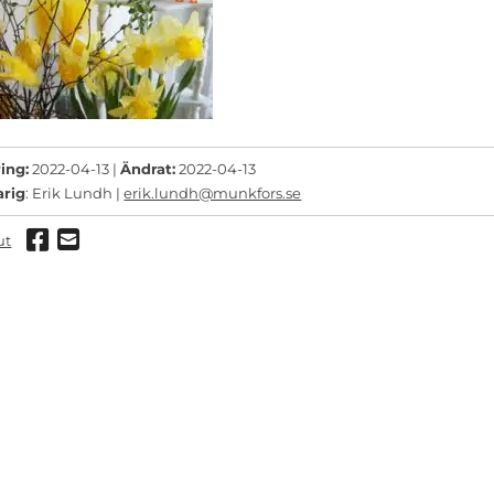
ing:
2022-04-13 |
Ändrat:
2022-04-13
arig
: Erik Lundh |
erik.lundh@munkfors.se
Dela via Facebook
Dela via mail
ut