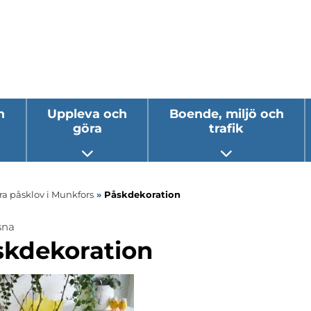
h
Uppleva och
Boende, miljö och
göra
trafik
 undermeny
Öppna undermeny
Öppna underm
ra påsklov i Munkfors
»
Påskdekoration
sna
skdekoration