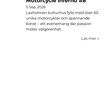
Motorcycle inferno #8
5 Sep 2026
Laxholmen kulturhus fylls med över 60
unika motorcyklar och spännande
konst – ett evenemang där passion
möter välgörenhet.
Läs mer
»