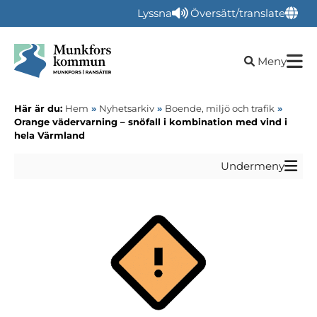
Lyssna
Översätt/translate
Öppna sökru
Meny
Här är du:
Hem
»
Nyhetsarkiv
»
Boende, miljö och trafik
»
Orange vädervarning – snöfall i kombination med vind i
hela Värmland
Undermeny