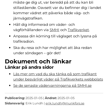
måste ge dig ut, var beredd på att du kan bli
stillastående. Oavsett var du befinner dig i landet
kommer vädret att påverka både väg- och
järnvägstrafiken.
Håll dig informerad om väder- och
vägförhållanden via
SMHI
och
Trafikverket
.
Anpassa din körning till väglaget och lyssna på
trafikradion.
Ska du resa och har möjlighet att åka redan
under söndagen – gör det!
Dokument och länkar
Länkar på andra sidor
Läs mer om vad du ska tänka på som trafikant
under besvärligt väder på Trafikverkets webbplats
Se de senaste vädervarningarna på SMHI.se
Publicering:
2025-01-05 |
Ändrat:
2025-01-05
Sidansvarig
: Erik Lundh |
erik.lundh@munkfors.se