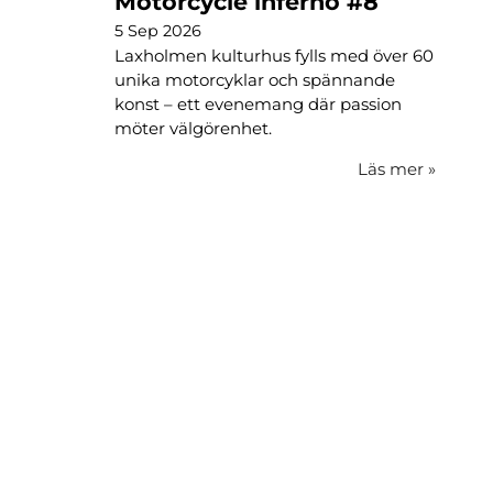
Motorcycle inferno #8
5 Sep 2026
Laxholmen kulturhus fylls med över 60
unika motorcyklar och spännande
konst – ett evenemang där passion
möter välgörenhet.
Läs mer
»