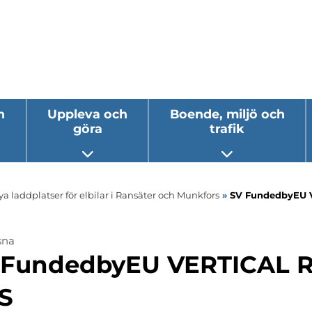
h
Uppleva och
Boende, miljö och
göra
trafik
 undermeny
Öppna undermeny
Öppna underm
a laddplatser för elbilar i Ransäter och Munkfors
»
SV FundedbyEU 
sna
 FundedbyEU VERTICAL 
S