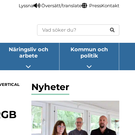
Lyssna
Översätt/translate
Press
Kontakt
Sök
Näringsliv och
Kommun och
arbete
politik
eny
Öppna undermeny
Öppna undermeny
Nyheter
VERTICAL
RGB