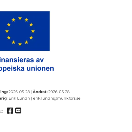
ing:
2026-05-28 |
Ändrat:
2026-05-28
arig
: Erik Lundh |
erik.lundh@munkfors.se
Dela via Facebook
Dela via mail
ut