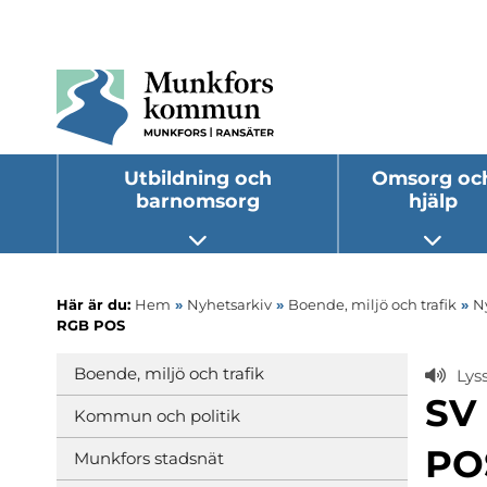
Utbildning och
Omsorg oc
barnomsorg
hjälp
Öppna undermeny
Öppna
Här är du:
Hem
»
Nyhetsarkiv
»
Boende, miljö och trafik
»
Ny
RGB POS
Boende, miljö och trafik
Lys
SV
Kommun och politik
PO
Munkfors stadsnät