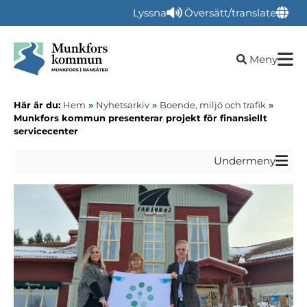
Lyssna
Översätt/translate
Öppna sökru
Meny
Här är du:
Hem
»
Nyhetsarkiv
»
Boende, miljö och trafik
»
Munkfors kommun presenterar projekt för finansiellt
servicecenter
Undermeny