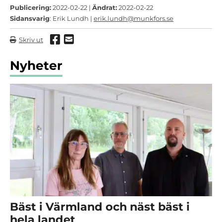
Publicering:
2022-02-22 |
Ändrat:
2022-02-22
Sidansvarig
: Erik Lundh |
erik.lundh@munkfors.se
Dela via Facebook
Dela via mail
Skriv ut
Nyheter
Bäst i Värmland och näst bäst i
hela landet