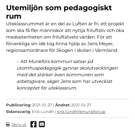
Utemiljön som pedagogiskt
rum
Uteklassrummet är en del av Luften är fri, ett projekt
som ska få fler människor att nyttja friluftsliv och öka
medvetenheten om friluftslivets värden. För att
förverkliga sin idé tog Anna hjälp av Jens Meyer,
regionsamordnare för Skogen i skolan i Värmland.
– Att Munkfors kommun satsar på
utomhuspedagogik gynnar skolutvecklingen
med det stärker även kommunen som
arbetsgivare, säger Jens som har utvecklat
konceptet för uteklassrum.
Publicering:
2021-10-27 |
Ändrat:
2021-10-27
Sidansvarig
: Erik Lundh |
erik.lundh@munkfors.se
Dela via Facebook
Dela via mail
Skriv ut