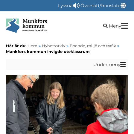
Lyssna
Översätt/translate
Öppna sökru
Meny
Här är du:
Hem
»
Nyhetsarkiv
»
Boende, miljö och trafik
»
Munkfors kommun invigde uteklassrum
Undermeny