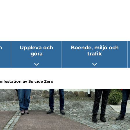
h
Uppleva och
Boende, miljö och
göra
trafik
 undermeny
Öppna undermeny
Öppna underm
ifestation av Suicide Zero