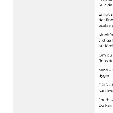
Suicide
Enligt 
det fin
osäkra s
Munkfor
viktiga
att för
Om du e
finns d
Mind – 
dygnet
BRIS – 
kan äve
Jourhav
Du kan 