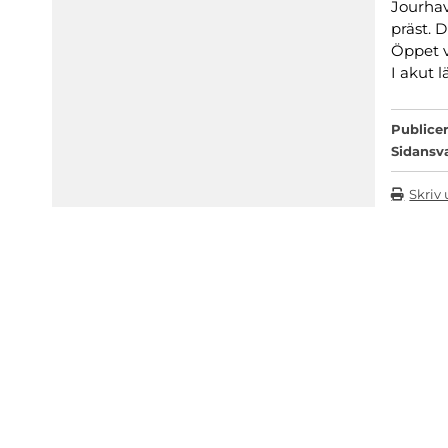
Jourhav
präst. 
Öppet v
I akut 
Publicer
Sidansv
Skriv 