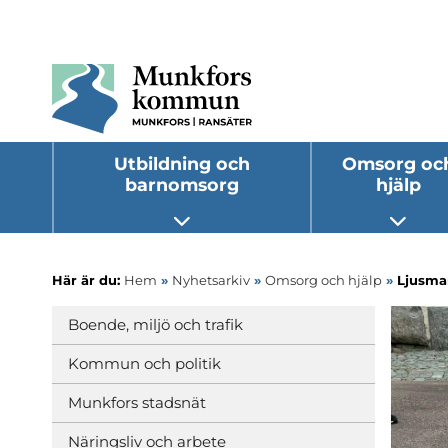
Utbildning och
Omsorg oc
barnomsorg
hjälp
Öppna undermeny
Öppna
Här är du:
Hem
»
Nyhetsarkiv
»
Omsorg och hjälp
»
Ljusman
Boende, miljö och trafik
Kommun och politik
Munkfors stadsnät
Näringsliv och arbete