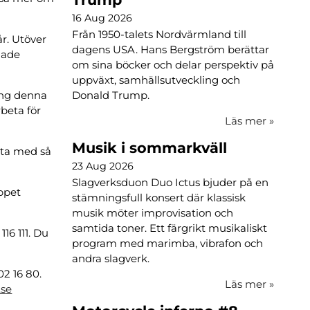
16 Aug 2026
Från 1950-talets Nordvärmland till
år. Utöver
dagens USA. Hans Bergström berättar
llade
om sina böcker och delar perspektiv på
uppväxt, samhällsutveckling och
ing denna
Donald Trump.
rbeta för
Läs mer
»
Musik i sommarkväll
ata med så
23 Aug 2026
Slagverksduon Duo Ictus bjuder på en
Öppet
stämningsfull konsert där klassisk
musik möter improvisation och
samtida toner. Ett färgrikt musikaliskt
16 111. Du
program med marimba, vibrafon och
andra slagverk.
2 16 80.
Läs mer
»
s
e