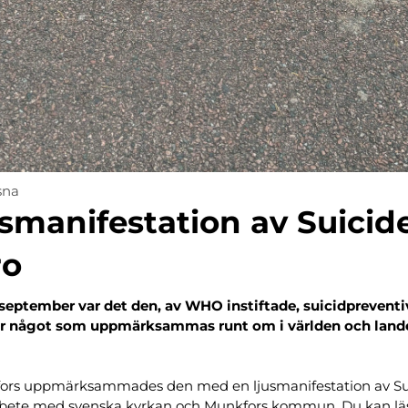
sna
smanifestation av Suicid
ro
 september var det den, av WHO instiftade, suicidprevent
är något som uppmärksammas runt om i världen och lande
fors uppmärksammades den med en ljusmanifestation av Su
rbete med svenska kyrkan och Munkfors kommun. Du kan l