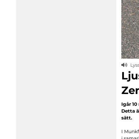
Lys
Lju
Ze
Igår 10
Detta 
sätt.
I Munk
i sama