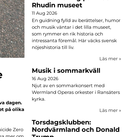
Rhudin museet
11 Aug 2026
En guidning fylld av berättelser, humor
och musik väntar i det lilla museet,
som rymmer en rik historia och
intressanta föremål. Här väcks svensk
nöjeshistoria till liv.
Läs mer
»
Musik i sommarkväll
e
16 Aug 2026
Njut av en sommarkonsert med
Wermland Operas orkester i Ransäters
kyrka.
iva dagen.
t på olika
Läs mer
»
Torsdagsklubben:
Nordvärmland och Donald
icide Zero
Trump
äsa mer om