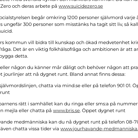
 Zero och deras arbete på
www.suicidezero.se
socialstyrelsen begår omkring 1200 personer självmord varje 
ns ungefär 300 personer som misstänks ha tagit sitt liv, så ka
uicid.
s kommun vill bidra till kunskap och ökad medvetenhet kr
 fråga. Det är en viktig folkhälsofråga och ambitionen är att a
ebygga detta.
ller någon du känner mår dåligt och behöver någon att pr
et jourlinjer att nå dygnet runt. Bland annat finns dessa:
självmordslinjen, chatta via mind.se eller på telefon 901 01. 
 runt
barnens rätt i samhället kan du ringa eller sms:a på nummer 1
n mejla eller chatta på
www.bris.se
. Öppet dygnet runt
ande medmänniska kan du nå dygnet runt på telefon 08-70
även chatta vissa tider via
www.jourhavande-medmanniska.