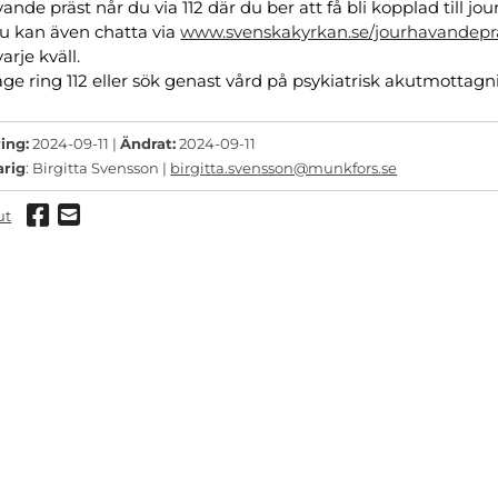
ande präst når du via 112 där du ber att få bli kopplad till j
Du kan även chatta via
www.svenskakyrkan.se/jourhavandepra
arje kväll.
läge ring 112 eller sök genast vård på psykiatrisk akutmottagn
ing:
2024-09-11 |
Ändrat:
2024-09-11
arig
: Birgitta Svensson |
birgitta.svensson@munkfors.se
Dela via Facebook
Dela via mail
ut