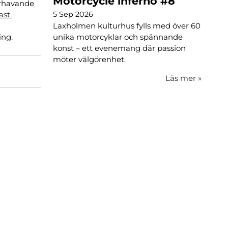
Motorcycle inferno #8
ourhavande
5 Sep 2026
st.
Laxholmen kulturhus fylls med över 60
ing.
unika motorcyklar och spännande
konst – ett evenemang där passion
möter välgörenhet.
Läs mer
»