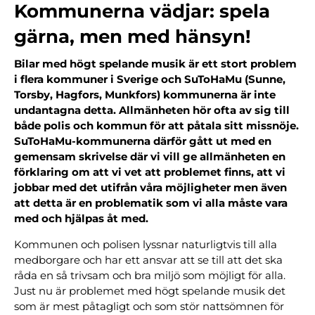
Kommunerna vädjar: spela
gärna, men med hänsyn!
Bilar med högt spelande musik är ett stort problem
i flera kommuner i Sverige och SuToHaMu (Sunne,
Torsby, Hagfors, Munkfors) kommunerna är inte
undantagna detta. Allmänheten hör ofta av sig till
både polis och kommun för att påtala sitt missnöje.
SuToHaMu-kommunerna därför gått ut med en
gemensam skrivelse där vi vill ge allmänheten en
förklaring om att vi vet att problemet finns, att vi
jobbar med det utifrån våra möjligheter men även
att detta är en problematik som vi alla måste vara
med och hjälpas åt med.
Kommunen och polisen lyssnar naturligtvis till alla
medborgare och har ett ansvar att se till att det ska
råda en så trivsam och bra miljö som möjligt för alla.
Just nu är problemet med högt spelande musik det
som är mest påtagligt och som stör nattsömnen för