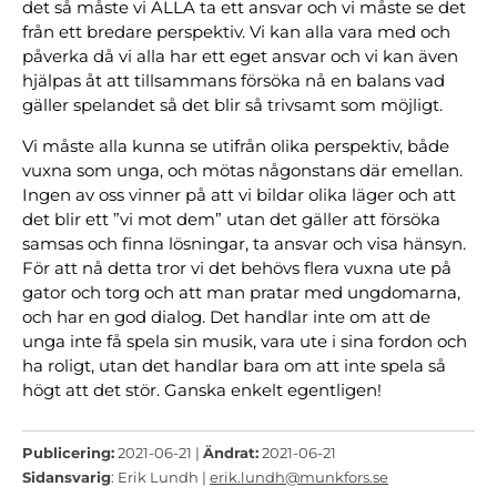
det så måste vi ALLA ta ett ansvar och vi måste se det
från ett bredare perspektiv. Vi kan alla vara med och
påverka då vi alla har ett eget ansvar och vi kan även
hjälpas åt att tillsammans försöka nå en balans vad
gäller spelandet så det blir så trivsamt som möjligt.
Vi måste alla kunna se utifrån olika perspektiv, både
vuxna som unga, och mötas någonstans där emellan.
Ingen av oss vinner på att vi bildar olika läger och att
det blir ett ”vi mot dem” utan det gäller att försöka
samsas och finna lösningar, ta ansvar och visa hänsyn.
För att nå detta tror vi det behövs flera vuxna ute på
gator och torg och att man pratar med ungdomarna,
och har en god dialog. Det handlar inte om att de
unga inte få spela sin musik, vara ute i sina fordon och
ha roligt, utan det handlar bara om att inte spela så
högt att det stör. Ganska enkelt egentligen!
Publicering:
2021-06-21 |
Ändrat:
2021-06-21
Sidansvarig
: Erik Lundh |
erik.lundh@munkfors.se