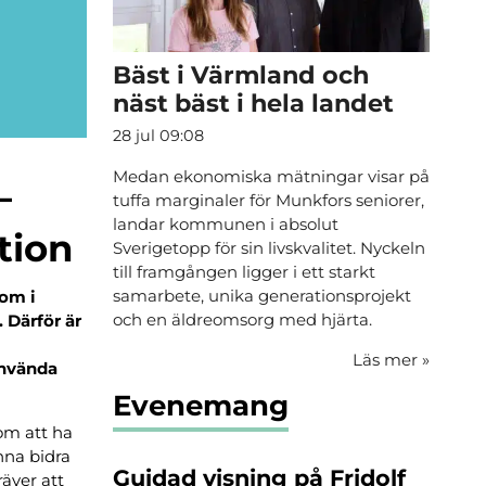
Bäst i Värmland och
näst bäst i hela landet
28 jul 09:08
Medan ekonomiska mätningar visar på
–
tuffa marginaler för Munkfors seniorer,
landar kommunen i absolut
tion
Sverigetopp för sin livskvalitet. Nyckeln
till framgången ligger i ett starkt
samarbete, unika generationsprojekt
som i
och en äldreomsorg med hjärta.
. Därför är
Läs mer
»
använda
Evenemang
om att ha
nna bidra
Guidad visning på Fridolf
räver att