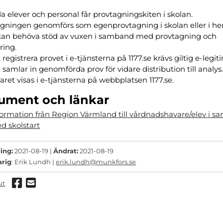
da elever och personal får provtagningskiten i skolan.
agningen genomförs som egenprovtagning i skolan eller i 
kan behöva stöd av vuxen i samband med provtagning och
ring.
t registrera provet i e-tjänsterna på 1177.se krävs giltig e-legit
n samlar in genomförda prov för vidare distribution till analys
varet visas i e-tjänsterna på webbplatsen 1177.se.
ument och länkar
formation från Region Värmland till vårdnadshavare/elev i 
d skolstart
ing:
2021-08-19 |
Ändrat:
2021-08-19
arig
: Erik Lundh |
erik.lundh@munkfors.se
Dela via Facebook
Dela via mail
ut