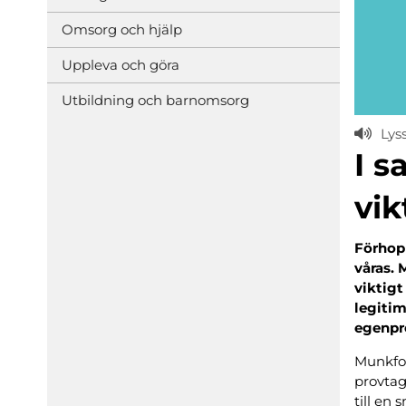
Omsorg och hjälp
Uppleva och göra
Utbildning och barnomsorg
Lys
I 
vik
Förhop
våras. 
viktigt
legitim
egenpr
Munkfor
provtag
till en