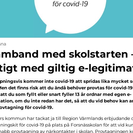
sna
samband med skolstarten 
tigt med giltig e-legitima
pningsvis kommer inte covid-19 att spridas lika mycket 
Men det finns risk att du ändå behöver provtas för covid-19
 att du som fyllt eller snart fyller 13 år ordnar med egen e-
ation, om du inte redan har det, så att du vid behov kan 
ovtagning för covid-19.
s kommun har tackat ja till Region Värmlands erbjudande 
ningskit för covid-19 på plats på Forsnässkolan för att vid ku
 snabb provtagning av närkontakter i skolan. Provtagningen k