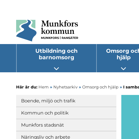
Utbildning och
Omsorg oc
barnomsorg
hjälp
Öppna undermeny
Öppna
Här är du:
Hem
»
Nyhetsarkiv
»
Omsorg och hjälp
»
I samba
Boende, miljö och trafik
Kommun och politik
Munkfors stadsnät
Näringsliv och arbete