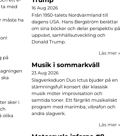
u ta med
16 Aug 2026
Från 1950-talets Nordvärmland till
år måste ha
dagens USA. Hans Bergström berättar
om sina böcker och delar perspektiv på
uppväxt, samhällsutveckling och
ion!
Donald Trump.
Läs mer
»
g på
Musik i sommarkväll
vtagningen
23 Aug 2026
m ska
Slagverksduon Duo Ictus bjuder på en
stämningsfull konsert där klassisk
musik möter improvisation och
samtida toner. Ett färgrikt musikaliskt
er sker i
program med marimba, vibrafon och
och
andra slagverk.
å olika
Läs mer
»