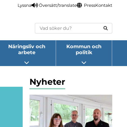
Lyssna
Översätt/translate
Press
Kontakt
Sök
Näringsliv och
Kommun och
arbete
politik
eny
Öppna undermeny
Öppna undermeny
Nyheter