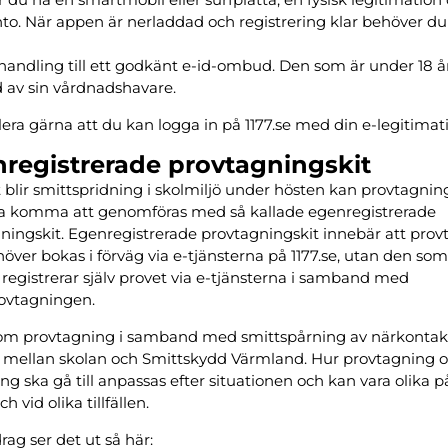
to. När appen är nerladdad och registrering klar behöver d
handling till ett godkänt e-id-ombud. Den som är under 18 
nd av sin vårdnadshavare.
lera gärna att du kan logga in på 1177.se med din e-legitimat
registrerade provtagningskit
blir smittspridning i skolmiljö under hösten kan provtagnin
a komma att genomföras med så kallade egenregistrerade
ningskit. Egenregistrerade provtagningskit innebär att pro
höver bokas i förväg via e-tjänsterna på 1177.se, utan den so
 registrerar själv provet via e-tjänsterna i samband med
ovtagningen.
om provtagning i samband med smittspårning av närkontakt
mellan skolan och Smittskydd Värmland. Hur provtagning 
ng ska gå till anpassas efter situationen och kan vara olika p
ch vid olika tillfällen.
drag ser det ut så här: