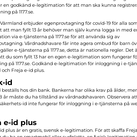
 en godkänd e-legitimation för att man ska kunna registrer
ning på 1177.se.
Värmland erbjuder egenprovtagning för covid-19 för alla som f
t att man fyllt 13 år behöver man själv kunna logga in med en
ation via e-tjänsterna på 1177.se för att använda sig av
vtagning. Vårdnadshavare får inte agera ombud för barn öve
gäller e-tjänsterna på 1177.se, detta är nationella regler. Det 
 att du som fyllt 13 har en egen e-legitimation som fungerar f
ing på 1177.se. Godkänd e-legitimation för inloggning i e-tjä
 och Freja e-id plus.
-id
 beställs hos din bank. Bankerna har olika krav på ålder, m
8 år måste du ha tillstånd av vårdnadshavaren. Observera att
säkerhets-id inte fungerar för inloggning i e-tjänsterna på 
a e-id plus
id plus är en gratis, svensk e-legitimation. För att skaffa Frej
 du ha en smartmobil eller surfplatta, en fysisk legitimation 