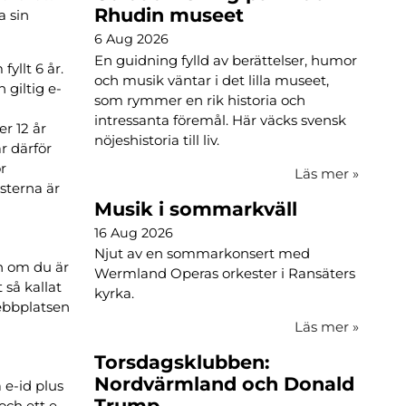
Rhudin museet
a sin
6 Aug 2026
En guidning fylld av berättelser, humor
yllt 6 år.
och musik väntar i det lilla museet,
 giltig e-
som rymmer en rik historia och
intressanta föremål. Här väcks svensk
r 12 år
nöjeshistoria till liv.
är därför
ör
Läs mer
»
nsterna är
Musik i sommarkväll
16 Aug 2026
Njut av en sommarkonsert med
en om du är
Wermland Operas orkester i Ransäters
 så kallat
kyrka.
webbplatsen
Läs mer
»
Torsdagsklubben:
Nordvärmland och Donald
a e-id plus
Trump
och ett e-