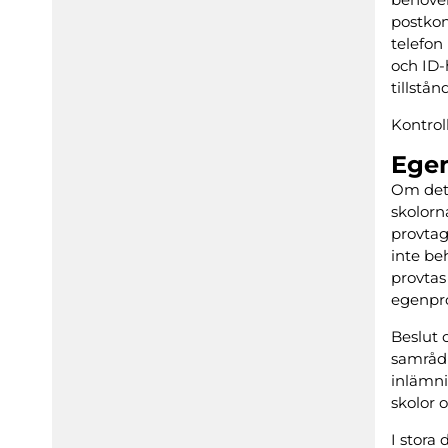
postkon
telefon
och ID-
tillstå
Kontrol
Egen
Om det 
skolorn
provtag
inte be
provtas
egenpr
Beslut 
samråd 
inlämni
skolor o
I stora 