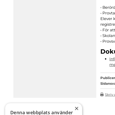
• Berör
• Provt
Elever 
registre
• För at
• Skola
• Provs
Dok
In
me
Publicer
Sidansv
Skriv 
×
Denna webbplats använder