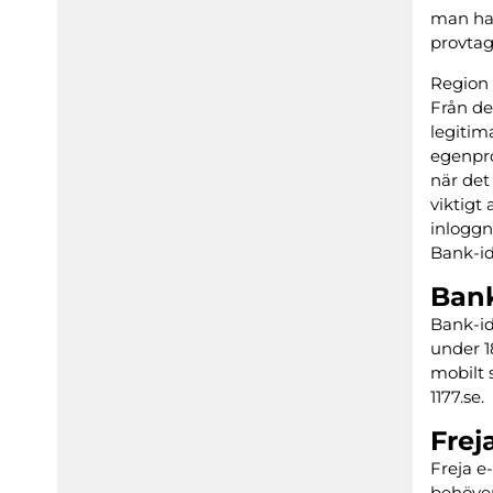
man har
provtag
Region 
Från de
legitim
egenpro
när det 
viktigt
inloggn
Bank-id
Bank
Bank-id
under 1
mobilt 
1177.se.
Frej
Freja e-
behöver