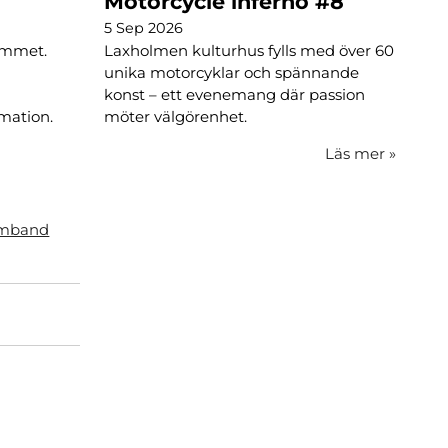
Motorcycle inferno #8
5 Sep 2026
Laxholmen kulturhus fylls med över 60
hemmet.
unika motorcyklar och spännande
konst – ett evenemang där passion
möter välgörenhet.
imation.
.
Läs mer
»
samband