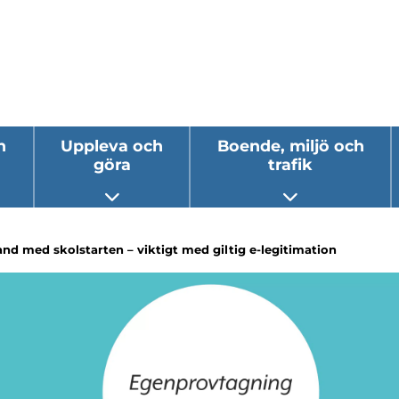
h
Uppleva och
Boende, miljö och
göra
trafik
 undermeny
Öppna undermeny
Öppna underm
nd med skolstarten – viktigt med giltig e-legitimation