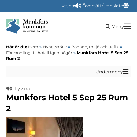
Lyssna
Översätt/translate
Öppna sökru
Meny
Här är du:
Hem
»
Nyhetsarkiv
»
Boende, miljö och trafik
»
Förvandling till hotell igen pågår
»
Munkfors Hotel 5 Sep 25
Rum 2
Undermeny
Lyssna
Munkfors Hotel 5 Sep 25 Rum
2