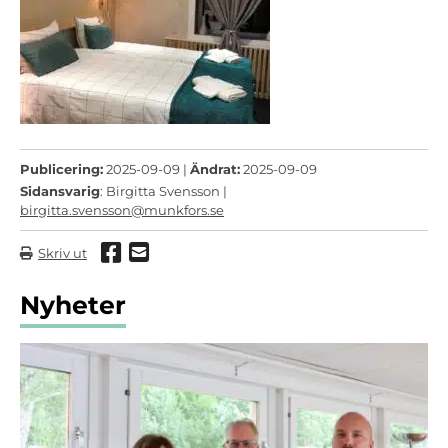
Publicering:
2025-09-09 |
Ändrat:
2025-09-09
Sidansvarig
: Birgitta Svensson |
birgitta.svensson@munkfors.se
Dela via Facebook
Dela via mail
Skriv ut
Nyheter