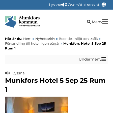
Lyssna
Översätt/translate
Öppna sökru
Meny
Här är du:
Hem
»
Nyhetsarkiv
»
Boende, miljö och trafik
»
Förvandling till hotell igen pågår
»
Munkfors Hotel 5 Sep 25
Rum 1
Undermeny
Lyssna
Munkfors Hotel 5 Sep 25 Rum
1