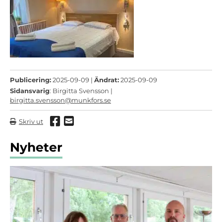
Publicering:
2025-09-09 |
Ändrat:
2025-09-09
Sidansvarig
: Birgitta Svensson |
birgitta.svensson@munkfors.se
Dela via Facebook
Dela via mail
Skriv ut
Nyheter