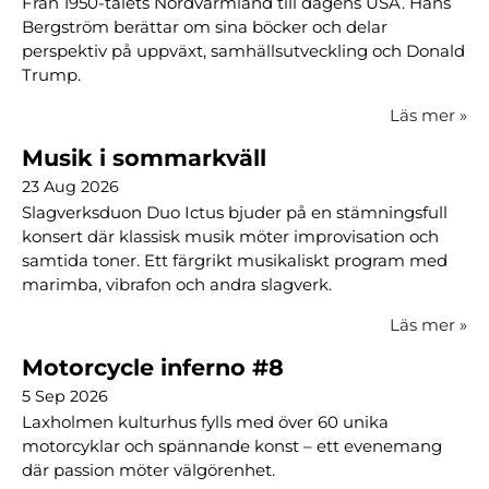
Från 1950-talets Nordvärmland till dagens USA. Hans
Bergström berättar om sina böcker och delar
perspektiv på uppväxt, samhällsutveckling och Donald
Trump.
Läs mer
»
Musik i sommarkväll
23 Aug 2026
Slagverksduon Duo Ictus bjuder på en stämningsfull
konsert där klassisk musik möter improvisation och
samtida toner. Ett färgrikt musikaliskt program med
marimba, vibrafon och andra slagverk.
Läs mer
»
Motorcycle inferno #8
5 Sep 2026
Laxholmen kulturhus fylls med över 60 unika
motorcyklar och spännande konst – ett evenemang
där passion möter välgörenhet.