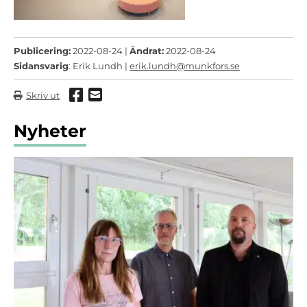
Publicering:
2022-08-24 |
Ändrat:
2022-08-24
Sidansvarig
: Erik Lundh |
erik.lundh@munkfors.se
Dela via Facebook
Dela via mail
Skriv ut
Nyheter