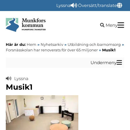
Lyssna
Översätt/translate
Öppna sökru
Meny
Här är du:
Hem
»
Nyhetsarkiv
»
Utbildning och barnomsorg
»
Forsnässkolan har renoverats för över 65 miljoner
»
Musik1
Undermeny
Lyssna
Musik1