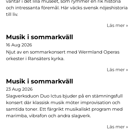
väntar i det lilla museet, som rymmer en rik historia
och intressanta föremål. Här väcks svensk nöjeshistoria
till liv.
Läs mer
»
Musik i sommarkväll
16 Aug 2026
Njut av en sommarkonsert med Wermland Operas
orkester i Ransäters kyrka.
Läs mer
»
Musik i sommarkväll
23 Aug 2026
Slagverksduon Duo Ictus bjuder på en stämningsfull
konsert där klassisk musik möter improvisation och
samtida toner. Ett färgrikt musikaliskt program med
marimba, vibrafon och andra slagverk.
Läs mer
»