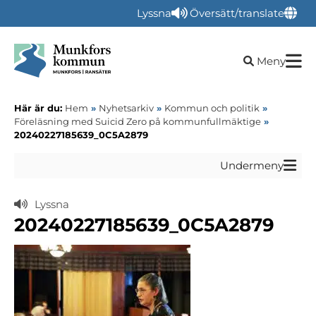
Lyssna
Översätt/translate
Öppna sökru
Meny
Här är du:
Hem
»
Nyhetsarkiv
»
Kommun och politik
»
Föreläsning med Suicid Zero på kommunfullmäktige
»
20240227185639_0C5A2879
Undermeny
Lyssna
20240227185639_0C5A2879