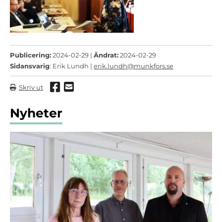
Publicering:
2024-02-29 |
Ändrat:
2024-02-29
Sidansvarig
: Erik Lundh |
erik.lundh@munkfors.se
Dela via Facebook
Dela via mail
Skriv ut
Nyheter