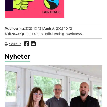
Publicering:
2023-10-12 |
Ändrat:
2023-10-12
Sidansvarig
: Erik Lundh |
erik.lundh@munkfors.se
Dela via Facebook
Dela via mail
Skriv ut
Nyheter