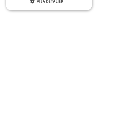
VISA DETALJER
Kontakt
Smedsgatan 16
684 30 Munkfors
Telefon:
0563-54 10 00
E-post:
kommun@munkfors.se
Måndag-torsdag: 08:00-16:00