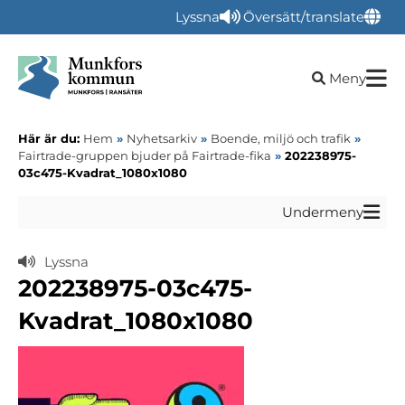
Lyssna
Översätt/translate
Öppna sökru
Meny
Här är du:
Hem
»
Nyhetsarkiv
»
Boende, miljö och trafik
»
Fairtrade-gruppen bjuder på Fairtrade-fika
»
202238975-
03c475-Kvadrat_1080x1080
Undermeny
Lyssna
202238975-03c475-
Kvadrat_1080x1080