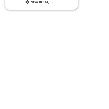
VISA DETALJER
Kontakt
Smedsgatan 16
684 30 Munkfors
Telefon:
0563-54 10 00
E-post:
kommun@munkfors.se