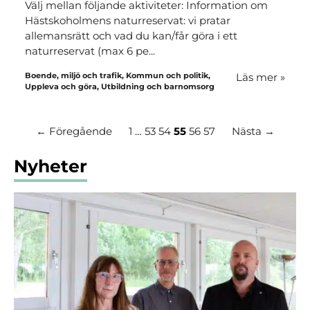
Välj mellan följande aktiviteter: Information om
Hästskoholmens naturreservat: vi pratar
allemansrätt och vad du kan/får göra i ett
naturreservat (max 6 pe...
Boende, miljö och trafik, Kommun och politik,
Läs mer
»
Uppleva och göra, Utbildning och barnomsorg
← Föregående
1
…
53
54
55
56
57
Nästa →
Nyheter