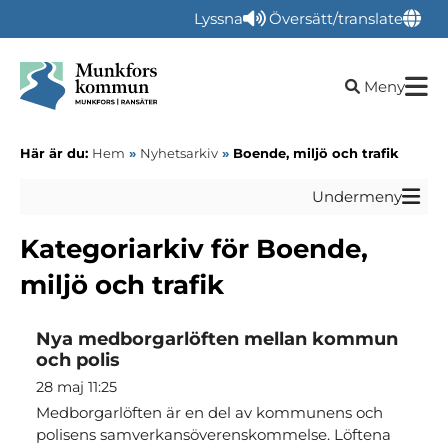
Lyssna
Översätt/translate
Öppna sökru
Meny
Här är du:
Hem
»
Nyhetsarkiv
»
Boende, miljö och trafik
Undermeny
Kategoriarkiv för Boende,
miljö och trafik
Nya medborgarlöften mellan kommun
och polis
28 maj 11:25
Medborgarlöften är en del av kommunens och
polisens samverkansöverenskommelse. Löftena