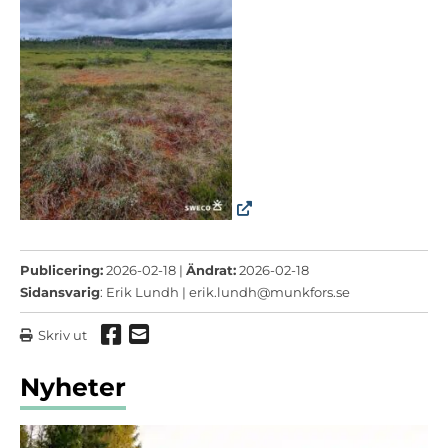
Publicering:
2026-02-18 |
Ändrat:
2026-02-18
Sidansvarig
: Erik Lundh |
erik.lundh@munkfors.se
Dela via Facebook
Dela via mail
Skriv ut
Nyheter