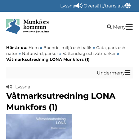
Lyssna
Översätt/translate
Öppna sökru
Meny
Här är du:
Hem
»
Boende, miljö och trafik
»
Gata, park och
natur
»
Naturvård, parker
»
Vattendrag och våtmarker
»
Våtmarksutredning LONA Munkfors (1)
Undermeny
Lyssna
Våtmarksutredning LONA
Munkfors (1)