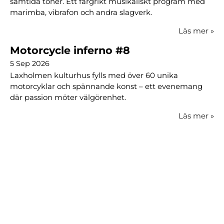
samtida toner. Ett färgrikt musikaliskt program med
marimba, vibrafon och andra slagverk.
Läs mer
»
Motorcycle inferno #8
5 Sep 2026
Laxholmen kulturhus fylls med över 60 unika
motorcyklar och spännande konst – ett evenemang
där passion möter välgörenhet.
Läs mer
»