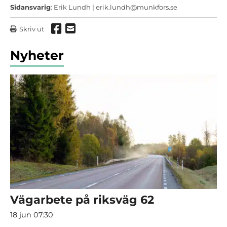
Sidansvarig
: Erik Lundh |
erik.lundh@munkfors.se
Dela via Facebook
Dela via mail
Skriv ut
Nyheter
Vägarbete på riksväg 62
18 jun 07:30