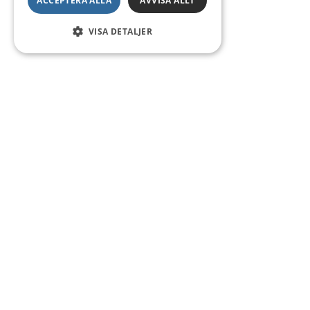
ACCEPTERA ALLA
AVVISA ALLT
VISA DETALJER
Kontakt
Smedsgatan 16
684 30 Munkfors
Telefon:
0563-54 10 00