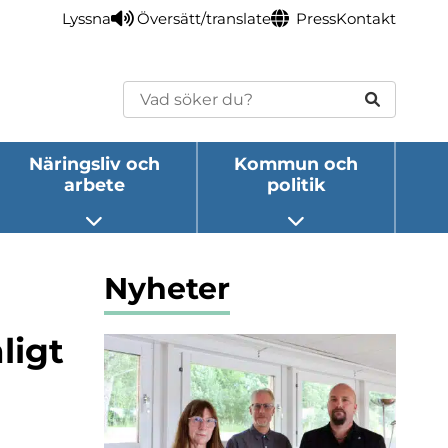
Lyssna
Översätt/translate
Press
Kontakt
Sök
Näringsliv och
Kommun och
arbete
politik
eny
Öppna undermeny
Öppna undermeny
Nyheter
ligt