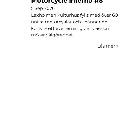
Motorcycle inferno #8
5 Sep 2026
Laxholmen kulturhus fylls med över 60
unika motorcyklar och spännande
konst – ett evenemang där passion
möter välgörenhet.
Läs mer
»