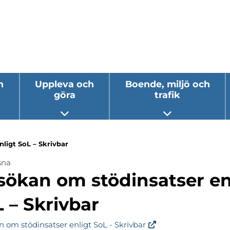
h
Uppleva och
Boende, miljö och
göra
trafik
 undermeny
Öppna undermeny
Öppna underm
ligt SoL – Skrivbar
sna
ermeny
sökan om stödinsatser en
ermeny
 – Skrivbar
ermeny
 om stödinsatser enligt SoL - Skrivbar