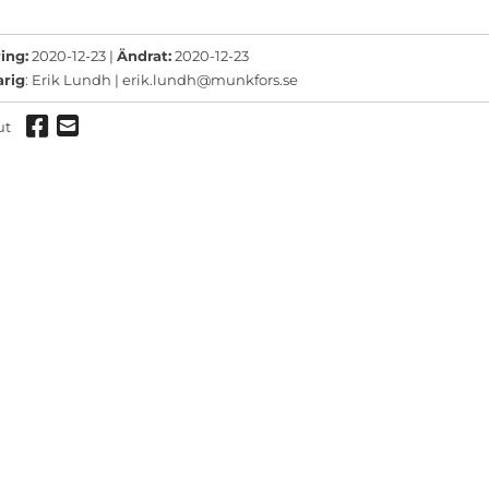
ermeny
ermeny
ing:
2020-12-23 |
Ändrat:
2020-12-23
arig
: Erik Lundh |
erik.lundh@munkfors.se
ermeny
Dela via Facebook
Dela via mail
ut