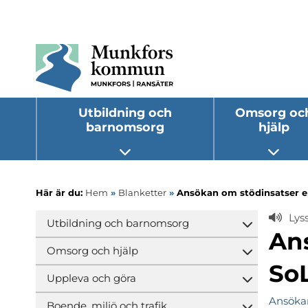
Utbildning och
Omsorg oc
barnomsorg
hjälp
Öppna undermeny
Öppna
Här är du:
Hem
»
Blanketter
»
Ansökan om stödinsatser en
Lys
Utbildning och barnomsorg
Öppna und
An
Omsorg och hjälp
Öppna und
SoL
Uppleva och göra
Öppna und
Ansökan
Boende, miljö och trafik