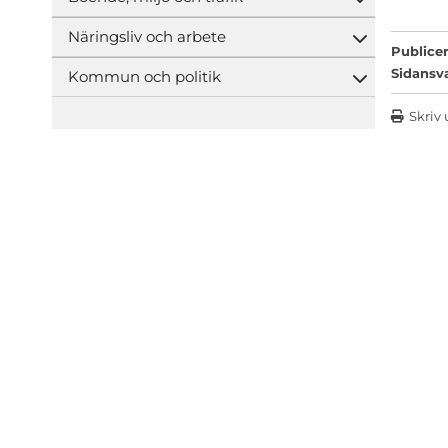
Öppna und
Näringsliv och arbete
Öppna und
Publicer
Sidansv
Kommun och politik
Öppna und
Skriv 