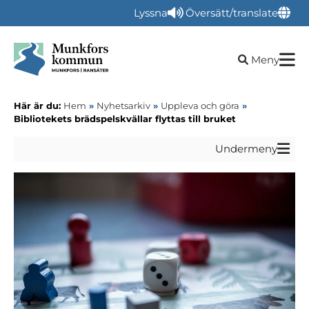
Lyssna
Översätt/translate
Öppna sökru
Meny
Här är du:
Hem
»
Nyhetsarkiv
»
Uppleva och göra
»
Bibliotekets brädspelskvällar flyttas till bruket
Undermeny