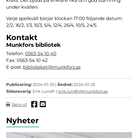
krävs. Det bjuds på enklare fika och god stämning
under kvällen.
Varje spelkväll börjar klockan 17:00 följande datum:
2/2, 16/2, 1/3, 15/3, 5/4, 12/4, 26/4, 10/5, 24/5
Kontakt
Munkfors bibliotek
Telefon:
0563-54 10 40
Fax: 0563-54 10 42
E-post:
biblioteket@munkfors.se
Publicering:
2024-01-25 |
Ändrat:
2024-01-25
Sidansvarig
: Erik Lundh |
erik.lundh@munkfors.se
Dela via Facebook
Dela via mail
Skriv ut
Nyheter