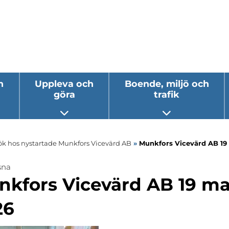
h
Uppleva och
Boende, miljö och
göra
trafik
 undermeny
Öppna undermeny
Öppna underm
k hos nystartade Munkfors Vicevärd AB
»
Munkfors Vicevärd AB 19
sna
nkfors Vicevärd AB 19 ma
26