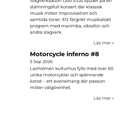
Slagverksduon Duo Ictus bjuder på en
stämningsfull konsert där klassisk
musik möter improvisation och
samtida toner. Ett färgrikt musikaliskt
program med marimba, vibrafon och
andra slagverk.
Läs mer
»
Motorcycle inferno #8
5 Sep 2026
Laxholmen kulturhus fylls med över 60
unika motorcyklar och spännande
konst – ett evenemang där passion
möter välgörenhet.
Läs mer
»