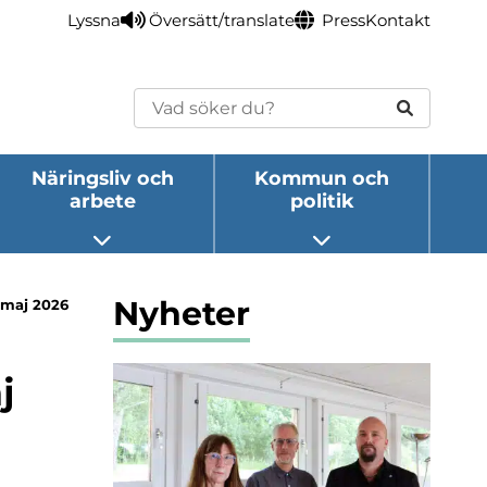
Lyssna
Översätt/translate
Press
Kontakt
Sök
Näringsliv och
Kommun och
arbete
politik
eny
Öppna undermeny
Öppna undermeny
Nyheter
 maj 2026
j