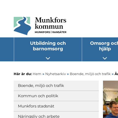
Utbildning och
Omsorg oc
barnomsorg
hjälp
Öppna undermeny
Öppna
Här är du:
Hem
»
Nyhetsarkiv
»
Boende, miljö och trafik
»
Å
Boende, miljö och trafik
Kommun och politik
Munkfors stadsnät
Näringsliv och arbete