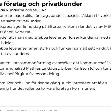
 företag och privatkunder
är då kunderna hos MECA?
tar man både olika företagskunder, speciellt såklart i bilverks
en samt privatkunder.
presslager finns idag på 56 orter runtom i landet, varav ME
s är en av dessa.
yder att man med snabba leveranser förser kunderna med r
dsdelar.
abba leveranser är en styrka och funkar normalt sett väldigt 
tat av kunderna.
 var en kort sammanfattning av besöket där kommunchef Ja
kommunalråd Mathias Lindquist, Urban Karlsson (c) och tur
livschef Birgitta Svensson deltog.
örn, Per och Linn för denna gång. Alltid intressant att få en
ring hur det rullar på för våra företag i kommunen.