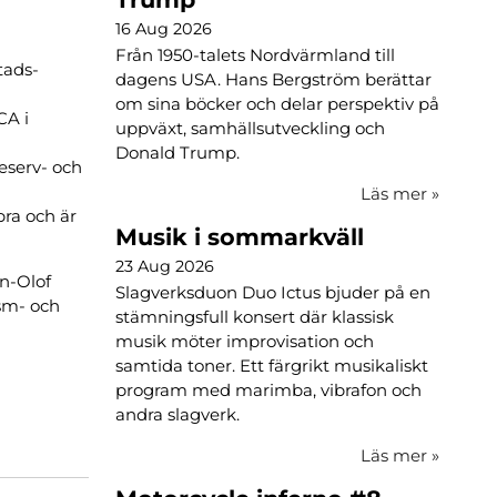
16 Aug 2026
Från 1950-talets Nordvärmland till
tads-
dagens USA. Hans Bergström berättar
om sina böcker och delar perspektiv på
CA i
uppväxt, samhällsutveckling och
Donald Trump.
eserv- och
Läs mer
»
bra och är
Musik i sommarkväll
23 Aug 2026
n-Olof
Slagverksduon Duo Ictus bjuder på en
ism- och
stämningsfull konsert där klassisk
musik möter improvisation och
samtida toner. Ett färgrikt musikaliskt
program med marimba, vibrafon och
andra slagverk.
Läs mer
»