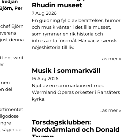
a kedjan
Rhudin museet
Björn, Per
7 Aug 2026
En guidning fylld av berättelser, humor
schef Björn
och musik väntar i det lilla museet,
everans
som rymmer en rik historia och
 just denna
intressanta föremål. Här väcks svensk
nöjeshistoria till liv.
tt det varit
Läs mer
»
er
Musik i sommarkväll
16 Aug 2026
t men
Njut av en sommarkonsert med
en del
Wermland Operas orkester i Ransäters
kyrka.
sortimentet
Läs mer
»
illgodose
Torsdagsklubben:
längre
Nordvärmland och Donald
 säger de.
Trump