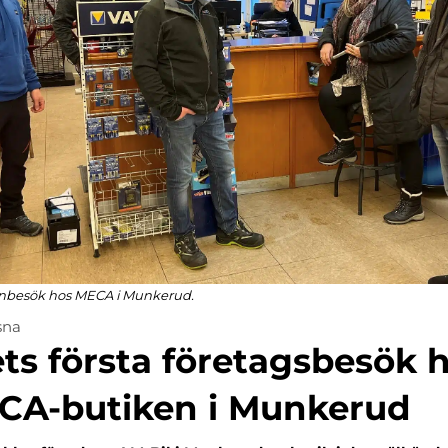
esök hos MECA i Munkerud.
sna
ts första företagsbesök 
CA-butiken i Munkerud