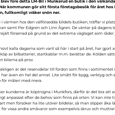
 blev före detta LM-Bil i Munkerud en butik i den välkänd
är kommunen gör sitt första företagsbesök för året hos 
n, fullkomligt vräker snön ner.
e i värmen hos den välförsedda bildels-butiken, träffar vi plat
an samt Per Edgren och Linn Ågren. De väntar på dagens l
rejält försenad på grund av det extrema väglaget som råder
sivt kalla dagarna som varit så här i start på året, har gjort a
öp av bilbatterier, startkablar m.m. berättar de. Kölden sätt
en bilarna på prov.
kligen är det reservdelar till fordon som finns i sortimente
 har även en hel del annat. Lite smått för bygg, verktyg och 
 för måleri med mera.
cker kunderna är köptrogna i Munkfors, därför är det bra att 
ligt anpassat efter de behov som finns på orten. Vi kan inte t
klart men försöker ha lite utöver bildelar, så man slipper åka 
r för vissa andra småvaror som exempelvis skruv och muttrar,