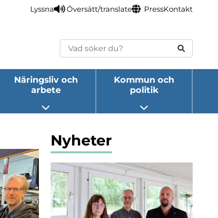
Lyssna
Översätt/translate
Press
Kontakt
Sök
Näringsliv och
Kommun och
arbete
politik
eny
Öppna undermeny
Öppna undermeny
Nyheter