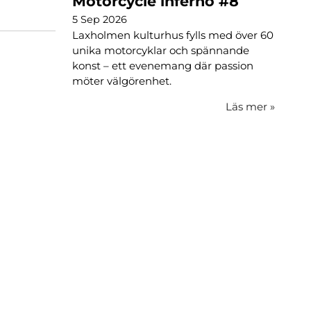
Motorcycle inferno #8
5 Sep 2026
Laxholmen kulturhus fylls med över 60
unika motorcyklar och spännande
konst – ett evenemang där passion
möter välgörenhet.
Läs mer
»