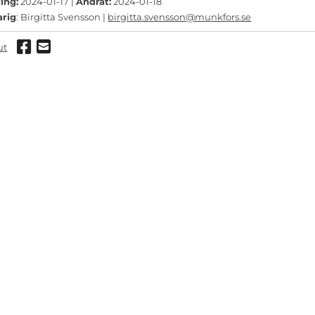
ing:
2024-01-17 |
Ändrat:
2024-01-18
arig
: Birgitta Svensson |
birgitta.svensson@munkfors.se
Dela via Facebook
Dela via mail
ut