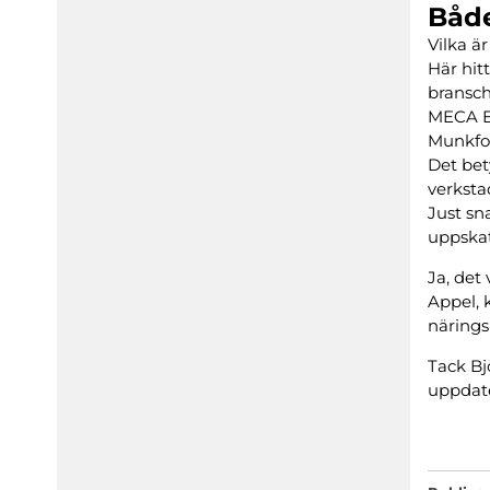
Både
Vilka 
Här hit
bransch
MECA Ex
Munkfor
Det bet
verksta
Just sn
uppskat
Ja, det
Appel, 
närings
Tack Bj
uppdate