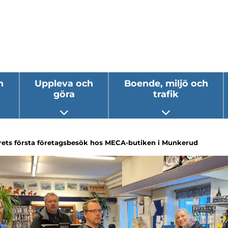
h
Uppleva och
Boende, miljö och
göra
trafik
 undermeny
Öppna undermeny
Öppna underm
rets första företagsbesök hos MECA-butiken i Munkerud