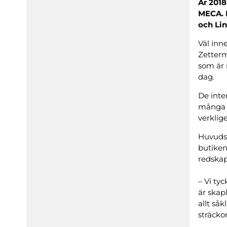
År 2018
MECA. N
och Lin
Väl inn
Zetterm
som är 
dag.
De inten
många k
verklig
Huvudsa
butiken
redskap
– Vi ty
är skap
allt så
sträcko