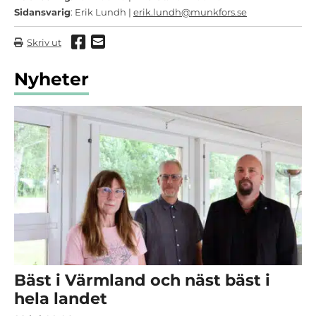
Sidansvarig
: Erik Lundh |
erik.lundh@munkfors.se
Dela via Facebook
Dela via mail
Skriv ut
Nyheter
Bäst i Värmland och näst bäst i
hela landet