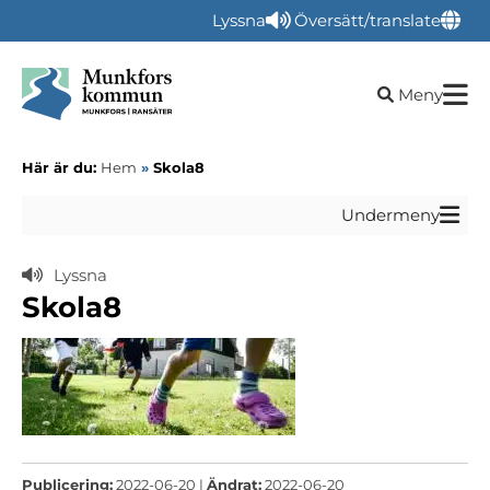
Lyssna
Översätt/translate
Öppna sökru
Meny
Här är du:
Hem
»
Skola8
Undermeny
Lyssna
Skola8
Publicering:
2022-06-20 |
Ändrat:
2022-06-20