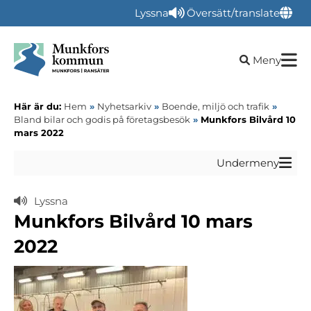
Lyssna
Översätt/translate
Öppna sökru
Meny
Här är du:
Hem
»
Nyhetsarkiv
»
Boende, miljö och trafik
»
Bland bilar och godis på företagsbesök
»
Munkfors Bilvård 10
mars 2022
Undermeny
Lyssna
Munkfors Bilvård 10 mars
2022