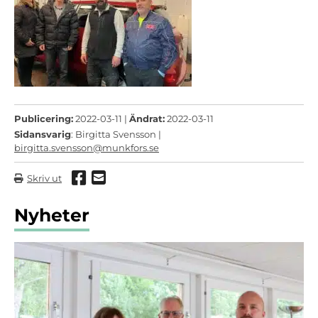
Publicering:
2022-03-11 |
Ändrat:
2022-03-11
Sidansvarig
: Birgitta Svensson |
birgitta.svensson@munkfors.se
Dela via Facebook
Dela via mail
Skriv ut
Nyheter