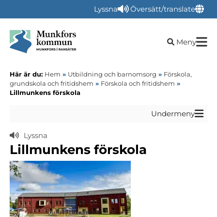
Lyssna
Översätt/translate
Öppna sökru
Meny
Här är du:
Hem
»
Utbildning och barnomsorg
»
Förskola,
grundskola och fritidshem
»
Förskola och fritidshem
»
Lillmunkens förskola
Undermeny
Lyssna
Lillmunkens förskola