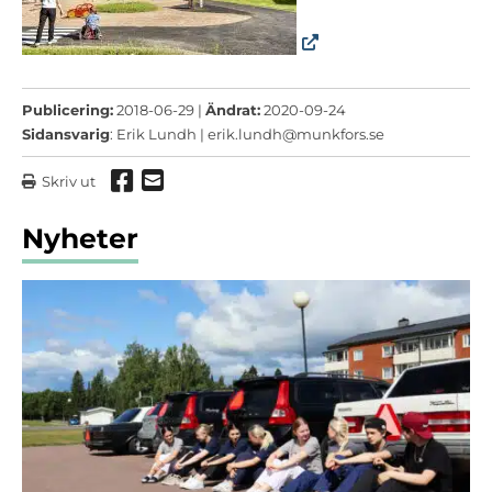
Publicering:
2018-06-29 |
Ändrat:
2020-09-24
Sidansvarig
: Erik Lundh |
erik.lundh@munkfors.se
Dela via Facebook
Dela via mail
Skriv ut
Nyheter