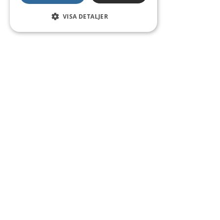
VISA DETALJER
Kontakt
Smedsgatan 16
684 30 Munkfors
Telefon:
0563-54 10 00
E-post:
kommun@munkfors.se