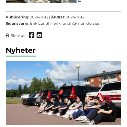
Publicering:
2024-11-12 |
Ändrat:
2024-11-12
Sidansvarig
: Erik Lundh |
erik.lundh@munkfors.se
Dela via Facebook
Dela via mail
Skriv ut
Nyheter