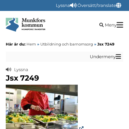
Lyssna
Översätt/translate
Öppna sökru
Meny
Här är du:
Hem
»
Utbildning och barnomsorg
»
Jsx 7249
Undermeny
Lyssna
Jsx 7249