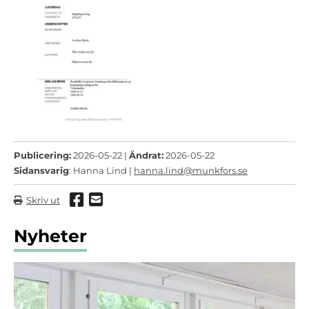
Publicering:
2026-05-22 |
Ändrat:
2026-05-22
Sidansvarig
: Hanna Lind |
hanna.lind@munkfors.se
Dela via Facebook
Dela via mail
Skriv ut
Nyheter