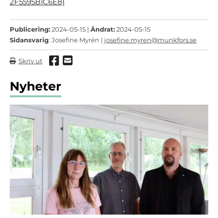
2F5595B1C6E8}
Publicering:
2024-05-15 |
Ändrat:
2024-05-15
Sidansvarig
: Josefine Myrén |
josefine.myren@munkfors.se
Dela via Facebook
Dela via mail
Skriv ut
Nyheter