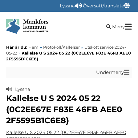
Lyssna
Översätt/translate
Öppna sökru
Meny
Här är du:
Hem
»
Protokoll/Kallelser
»
Utskott service 2024-
05-22
»
Kallelse U S 2024 05 22 {0C2EE67E F83E 46FB AEE0
2F5595B1C6E8}
Undermeny
Lyssna
Kallelse U S 2024 05 22
{0C2EE67E F83E 46FB AEE0
2F5595B1C6E8}
Kallelse U S 2024 05 22 {0C2EE67E F83E 46FB AEE0