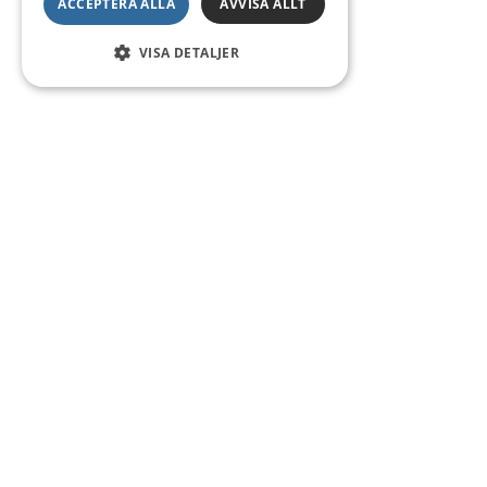
ACCEPTERA ALLA
AVVISA ALLT
VISA DETALJER
Kontakt
Smedsgatan 16
684 30 Munkfors
Telefon:
0563-54 10 00