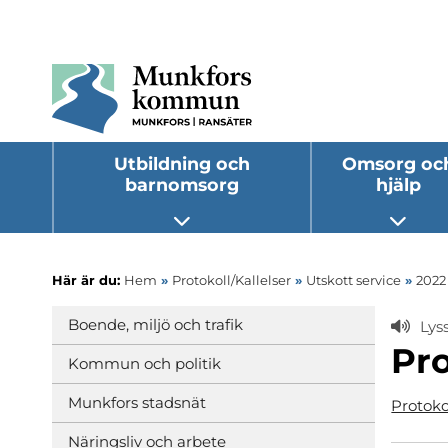
Utbildning och
Omsorg oc
barnomsorg
hjälp
Öppna undermeny
Öppna
Här är du:
Hem
»
Protokoll/Kallelser
»
Utskott service
»
2022
Boende, miljö och trafik
Lys
Pro
Kommun och politik
Munkfors stadsnät
Protoko
Näringsliv och arbete