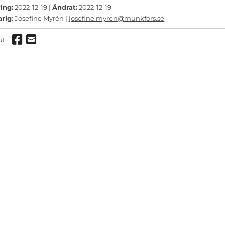
ing:
2022-12-19 |
Ändrat:
2022-12-19
arig
: Josefine Myrén |
josefine.myren@munkfors.se
Dela via Facebook
Dela via mail
ut