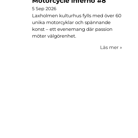
Motorcycle inferno #8
5 Sep 2026
Laxholmen kulturhus fylls med över 60
unika motorcyklar och spännande
konst – ett evenemang där passion
möter välgörenhet.
Läs mer
»