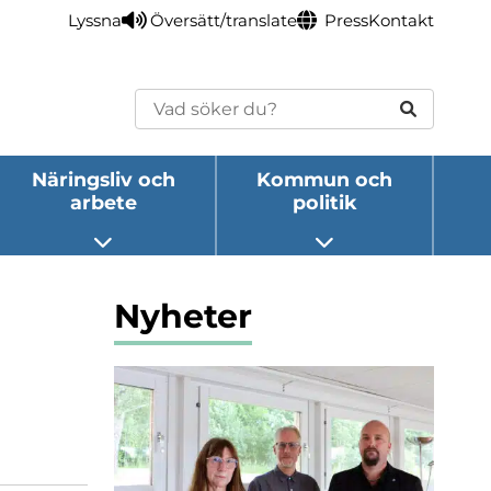
Lyssna
Översätt/translate
Press
Kontakt
Sök
Näringsliv och
Kommun och
arbete
politik
eny
Öppna undermeny
Öppna undermeny
Nyheter