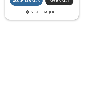
ACCEPTERA ALLA
AVVISA ALLT
VISA DETALJER
Kontakt
Smedsgatan 16
684 30 Munkfors
Telefon:
0563-54 10 00