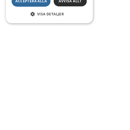
ACCEPTERA ALLA
AVVISA ALLT
VISA DETALJER
Kontakt
Smedsgatan 16
684 30 Munkfors
Telefon:
0563-54 10 00