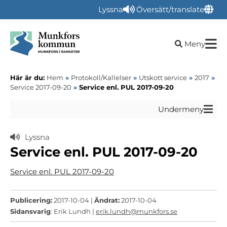
Lyssna
Översätt/translate
Öppna sökru
Meny
Här är du:
Hem
»
Protokoll/Kallelser
»
Utskott service
»
2017
»
Service 2017-09-20
»
Service enl. PUL 2017-09-20
Undermeny
Lyssna
Service enl. PUL 2017-09-20
Service enl. PUL 2017-09-20
Publicering:
2017-10-04 |
Ändrat:
2017-10-04
Sidansvarig
: Erik Lundh |
erik.lundh@munkfors.se