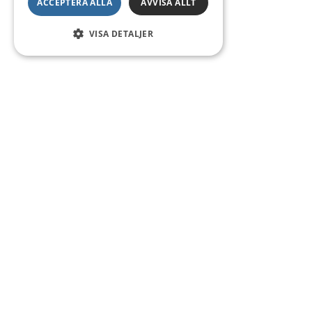
ACCEPTERA ALLA
AVVISA ALLT
VISA DETALJER
Kontakt
Smedsgatan 16
684 30 Munkfors
Telefon:
0563-54 10 00