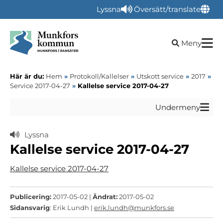
Lyssna
Översätt/translate
Öppna sökru
Meny
Här är du:
Hem
»
Protokoll/Kallelser
»
Utskott service
»
2017
»
Service 2017-04-27
»
Kallelse service 2017-04-27
Undermeny
Lyssna
Kallelse service 2017-04-27
Kallelse service 2017-04-27
Publicering:
2017-05-02 |
Ändrat:
2017-05-02
Sidansvarig
: Erik Lundh |
erik.lundh@munkfors.se